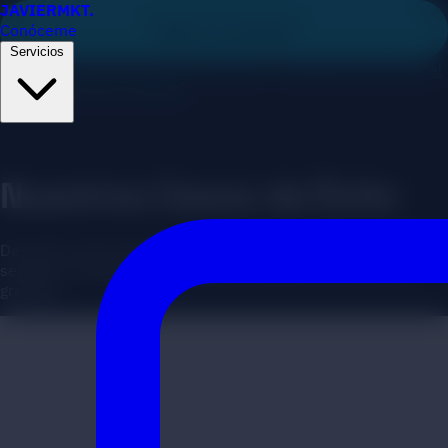
JAVIER
MKT
.
Conóceme
Saltar al contenido
Servicios
Diagnóstico IA gratuito en 2 minutos — descubre qué frena el
crecimiento de tu negocio
Nuestros Casos de Éxito
Descubre cómo hemos ayudado a empresas de diversos
sectores a alcanzar sus objetivos y superar sus retos más
grandes.