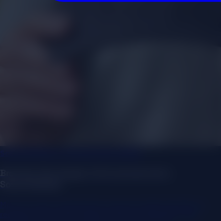
Sostenibilidad y Energías Renovables
Brocicla: Tecnología e IA al servicio de la
Sostenibilidad
Más de 5 años impulsando la presencia digital del líder en
recolección de aceite vegetal usado en Venezuela: web