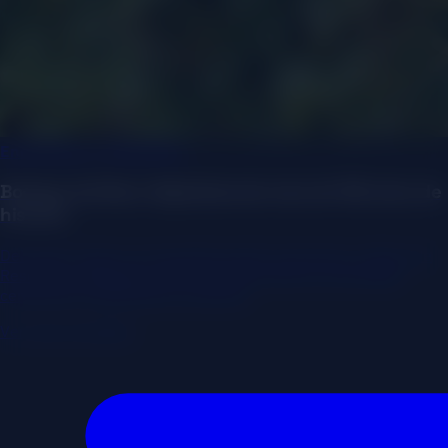
Enoturismo y Viticultura
Bodega del Nero: Digitalizando más de 100 años de
historia
Del papel y boli a un ecosistema de E-commerce y Motor de
Reservas inteligente. Cómo transformamos una bodega
centenaria respetando su esencia.
Ver caso completo