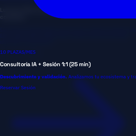
Lumena Clinic: De una idea a una marca digital
completa
Consultoría integral para Lumena Clinic: desde la selección de
ERP y desarrollo de CRM propio, hasta la estructura digital,
identidad y lanzamiento.
10 PLAZAS/MES
Ver caso completo
Consultoría IA + Sesión 1:1 (25 min)
Descubrimiento y validación.
Analizamos tu ecosistema y tr
Reservar Sesión