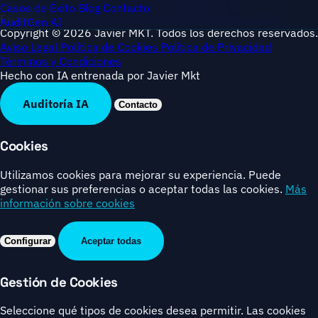
Mercado
Acelerador
Sesión Estratégica 1:1
Casos de Éxito
Blog
Contacto
Explorar
Inicio
Conóceme
Casos de Éxito
Blog
Contacto
AuditGen AI
Copyright © 2026 Javier MKT. Todos los derechos reservados.
Aviso Legal
Política de Cookies
Política de Privacidad
Términos y Condiciones
Hecho con IA entrenada por Javier Mkt
Auditoría IA
Contacto
Cookies
Utilizamos cookies para mejorar su experiencia. Puede
gestionar sus preferencias o aceptar todas las cookies.
Más
información sobre cookies
Configurar
Aceptar todas
Gestión de Cookies
Seleccione qué tipos de cookies desea permitir. Las cookies