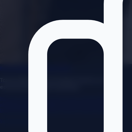
Food & Beverage (Restauración)
Tostón Bistro: De una imagen fuerte a un
ecosistema Phygital imparable
Más de 7 años evolucionando juntos: desde digitalizar su
identidad hasta desarrollar su sistema propio de reservas,
Digital Signage y el concepto 'Aquí se come con las manos'.
Ver caso completo