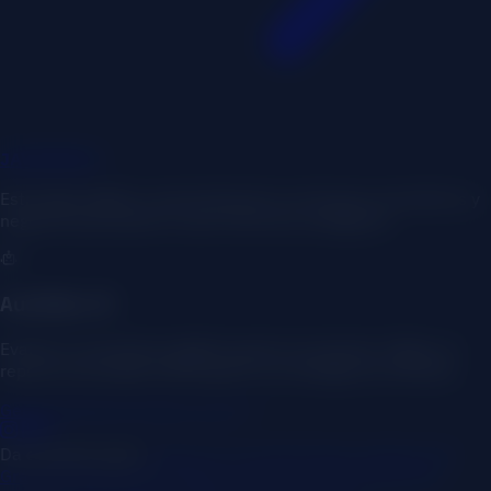
JAVIER
MKT
.
Estrategia digital y automatización con IA para consultores y
negocios que quieren crecer de forma inteligente.
AuditGen AI
Evalúa tu ecosistema digital experto al instante. Obtén un
reporte accionable 100% gratis con Inteligencia Artificial.
Generar Reporte Gratis con IA
Da el primer paso
¿Negocio en Google Maps?
Auditoría IA
Gratis
Para todo lo demás (con o sin web)
Estudio de