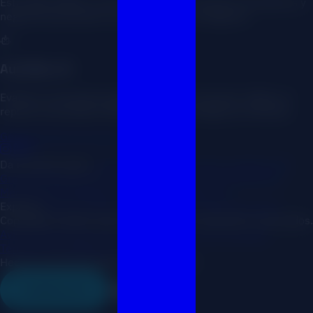
Estrategia digital y automatización con IA para consultores y
negocios que quieren crecer de forma inteligente.
AuditGen AI
Evalúa tu ecosistema digital experto al instante. Obtén un
reporte accionable 100% gratis con Inteligencia Artificial.
Generar Reporte Gratis con IA
Da el primer paso
¿Negocio en Google Maps?
Auditoría IA
Gratis
Para todo lo demás (con o sin web)
Estudio de
Mercado
Acelerador
Sesión Estratégica 1:1
Explorar
Inicio
Conóceme
Casos de Éxito
Blog
Contacto
Copyright © 2026 Javier MKT. Todos los derechos reservados.
Aviso Legal
Política de Cookies
Política de Privacidad
Términos y Condiciones
Hecho con IA entrenada por Javier Mkt
Auditoría IA
Contacto