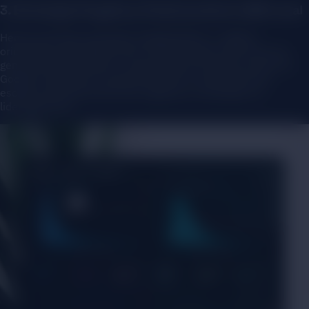
3. Estrategia Phygital y Posicionamiento SEO Local
Hemos activado campañas
phygital
(físico + digital)
orientadas específicamente a la optimización de reservas,
generación de reseñas y maximización de interacciones en
Google. Analizamos constantemente la audiencia para
escalar posiciones de forma orgánica y consolidar su
liderazgo local.