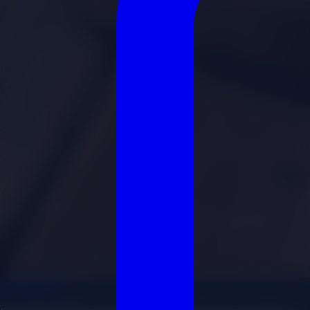
JAVIER
MKT
.