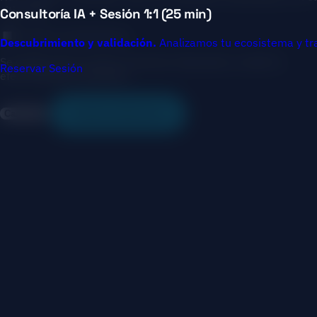
sitio web.
Consultoría IA + Sesión 1:1 (25 min)
Cookies de Marketing
Descubrimiento y validación.
Analizamos tu ecosistema y tr
Se utilizan para mostrar anuncios relevantes y medir la
Reservar Sesión
efectividad de campañas.
Cancelar
Guardar preferencias