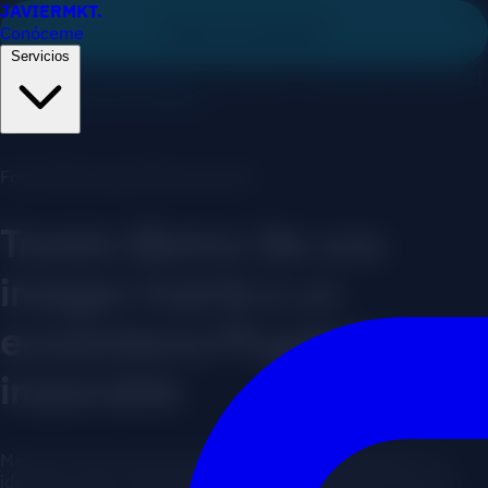
JAVIER
MKT
.
Conóceme
Saltar al contenido
Servicios
Diagnóstico IA gratuito en 2 minutos — descubre qué frena el
crecimiento de tu negocio
Food & Beverage (Restauración)
Tostón Bistro: De una
imagen fuerte a un
ecosistema Phygital
imparable
Más de 7 años evolucionando juntos: desde digitalizar su
identidad hasta desarrollar su sistema propio de reservas,