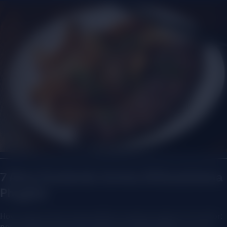
7 Años Creciendo Juntos: El Ecosistema
Phygital
Hoy en día, hemos trascendido la relación cliente-proveedor:
nos sentimos parte del equipo de Tostón Bistro
. Durante