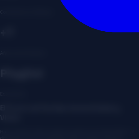
Comisiones en Delivery
+7
Años como Partners
Phygital
Ecosistema
El Punto de Partida: Autenticidad y
Visión
Hace más de 7 años cruzamos caminos con Tostón Bistro. A
diferencia de otros proyectos, ellos no partían de cero;