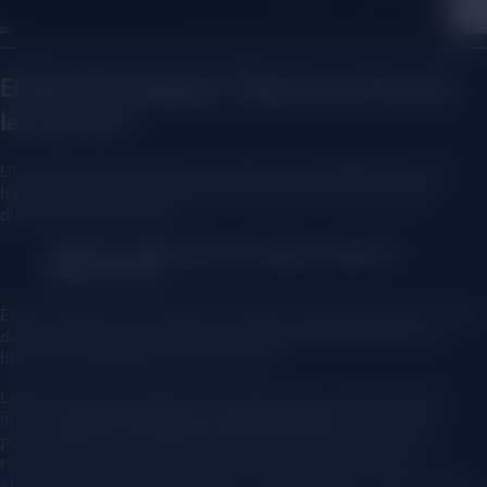
El Hito Estratégico: “Aquí se come con
las manos”
Una de las etapas de las que más nos enorgullecemos es
haber sido parte integral de la creación de un concepto
diferenciador potente:
“AQUÍ SE COME CON LAS MANOS, AREPAS
STREET FOOD.”
Este concepto es la madre de toda la estrategia actual. Es la
declaración de intenciones que realmente ha abierto un
hueco irremplazable en el mercado.
Llegar a esta conclusión no fue fruto de la improvisación;
implicó
años de recopilar y analizar datos
, entender en
profundidad el comportamiento del usuario, estudiar la
rotación según las estaciones de temporada y afinar
absolutamente todo, desde los escandallos de cocina hasta