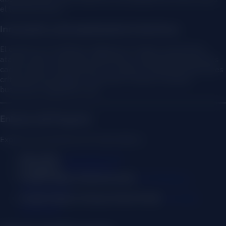
el tono de marca.
Innovación y Acompañamiento Continuo
El camino no se detiene. Seguimos en pleno crecimiento,
atando cabos, ajustando operativas y optimizando procesos
cada semana. Continuamos a su lado en todas las decisiones
críticas de tecnología e innovación creativa, siempre
buscando el siguiente nivel.
Enlaces del Proyecto
Explora el ecosistema de Tostón Bistro:
Sitio Web:
tostonbistro.com
Instagram:
@tostonbistro
Google Negocio (Restaurante):
Ver Reseñas e
Interacciones
Google Negocio (Arepas Street Food):
Ver Perfil
Optimizado