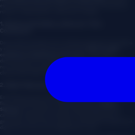
estos años de evolución, hemos construido un ecosistema
robusto, independiente y altamente rentable.
1. Sistema de Pedidos y Reservas “Zero
Comisiones”
Desarrollamos desde cero su sistema propietario de pedidos
y reservas online. Esto les ha permitido
dejar de pagar
comisiones a plataformas de terceros
, impactando
directamente en su margen de beneficios. Paralelamente,
nos encargamos de gestionar y nutrir la base de datos de los
clientes que utilizan sus canales digitales directos.
2. Digital Signage y Experiencia en Local (Vigo)
Entendemos que la tecnología debe fusionarse con el espacio
físico. Implementamos un sistema integral de
Digital
Signage
en sus locales en Vigo. Desde allí gestionamos
campañas dinámicas, mostramos menús interactivos y
generamos promociones visuales, conectando la experiencia
digital de la marca con la degustación in situ.