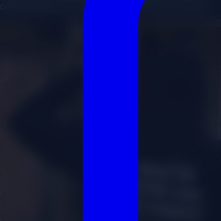
Digital Signage y el concepto 'Aquí se come con las manos'.