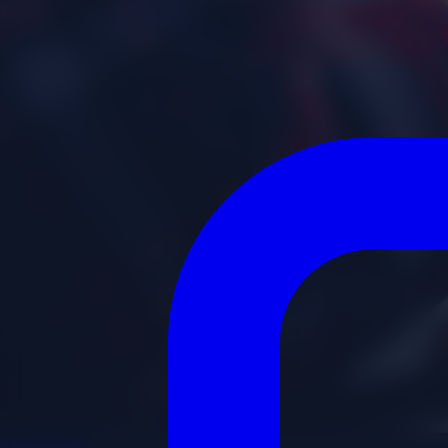
JAVIER
MKT
.