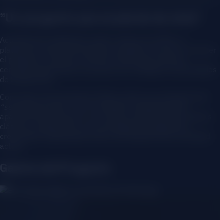
”Un proyecto que se pierde de vista”
Actualmente trabajamos codo a codo con el CEO. La
plataforma web ya está abierta al público para dar a conocer
el programa, mientras, de forma silenciosa, estamos
cerrando importantes convenios con múltiples universidades
de Sudamérica.
Como bien resume Osman Viloria, este es un proyecto que
“se pierde de vista”
. Es el resultado verdaderamente
apasionante de fusionar una cultura empresarial de valores
clásicos y sólida ética, con tecnología de vanguardia y
creatividad, adaptándolo todo a los desafíos de la sociedad
actual.
Galería del Proyecto