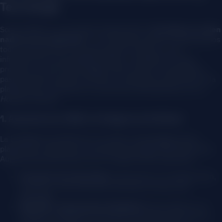
Tecnología
Somos fieles a un principio fundamental:
“Las ideas no valen
nada si no se ejecutan”
. Y en Hombre Vértice, lo ejecutamos
todo. Pasamos de un simple papel en blanco a una
infraestructura tecnológica propia y completa. En este
proyecto no solo hubo código; hubo criterio, humanidad y
pasión (hasta el punto de dormir y despertar pensando en la
plataforma). Consistía en convertirse, literalmente, en un
Hombre Vértice
.
1. Arquitectura RAG e Inteligencia Artificial
La Inteligencia Artificial es el núcleo metodológico de la
plataforma. Utilizamos avanzada tecnología RAG (Retrieval-
Augmented Generation) con un doble frente operativo:
Creación de Contenidos:
Asistiendo en la elaboración,
curación y estructuración del denso temario de
liderazgo.
Soporte y Tutorización (Chatbot):
Desarrollamos un
Chatbot inteligente entrenado exclusivamente con la