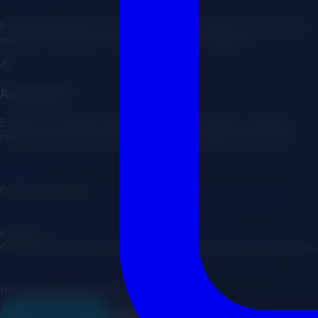
Estrategia digital y automatización con IA para consultores y
negocios que quieren crecer de forma inteligente.
AuditGen AI
Evalúa tu ecosistema digital experto al instante. Obtén un
reporte accionable 100% gratis con Inteligencia Artificial.
Generar Reporte Gratis con IA
Da el primer paso
¿Negocio en Google Maps?
Auditoría IA
Gratis
Para todo lo demás (con o sin web)
Estudio de
Mercado
Acelerador
Sesión Estratégica 1:1
Explorar
Inicio
Conóceme
Casos de Éxito
Blog
Contacto
Copyright © 2026 Javier MKT. Todos los derechos reservados.
Aviso Legal
Política de Cookies
Política de Privacidad
Términos y Condiciones
Hecho con IA entrenada por Javier Mkt