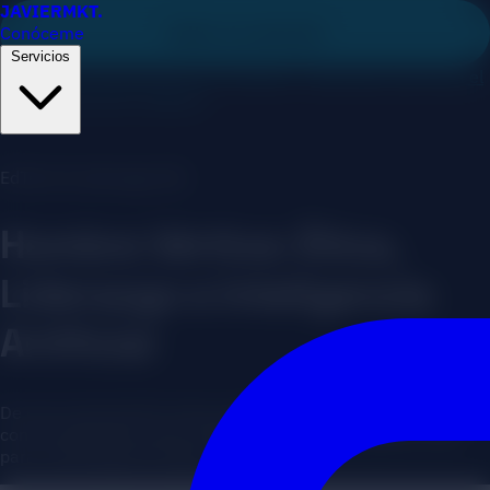
JAVIER
MKT
.
Conóceme
Saltar al contenido
Servicios
Diagnóstico IA gratuito en 2 minutos — descubre qué frena el
crecimiento de tu negocio
EdTech & Liderazgo (IA)
Hombre Vértice: Ética,
Liderazgo e Inteligencia
Artificial
De una conversación entre amigos a una plataforma B2B/B2C
con IA. Actuamos como CTO Partners en un proyecto vital
para el liderazgo del siglo XXI.