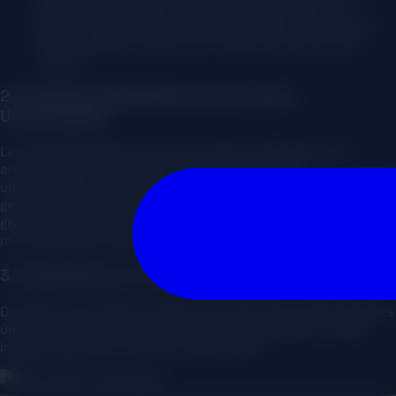
filosofía del programa. Este asistente entrena al
alumno, lo guía de forma personalizada, le da soporte
24/7 y elabora informes de rendimiento únicos por
usuario.
2. Ecosistema B2B (Multi-tenant) para
Universidades
La visión del proyecto es monumental. Configuramos la
arquitectura de la plataforma de manera que las
universidades o empresas asociadas puedan operar como
gestores independientes. Pueden administrar a sus propios
grupos de alumnos y acceder directamente a los datos y
métricas de impacto de sus cohortes.
3. Certificaciones Únicas y Verificables
Diseñamos un sistema propio que emite certificados digitales
únicos y verificables para cada alumno graduado, un aval
indispensable de cara a las instituciones.