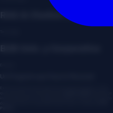
RAG & Chatbot IA
Tecnología
B2B Univ. y Corporativo
Enfoque
Un Proyecto que Toca lo Personal
Existen proyectos que nacen de una hoja de cálculo, y otros
que nacen de una necesidad vital.
Hombre Vértice
pertenece
indiscutiblemente a la segunda categoría, siendo un proyecto
donde actuamos nuevamente bajo nuestro modelo de
CTO
Partner
.